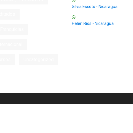
Silvia Escoto - Nicaragua
ditados
Helen Ríos - Nicaragua
Franquicias
ternacional
ursos
Uncategorized