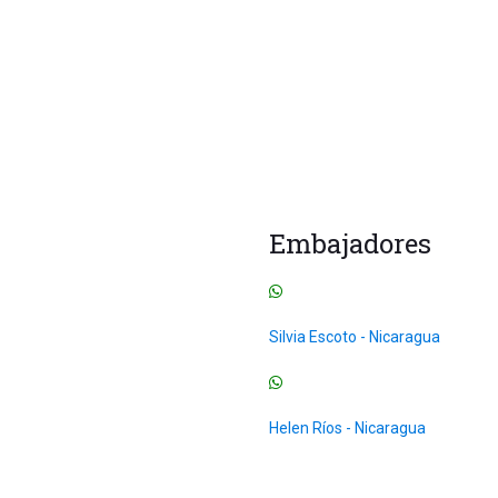
Embajadores
Cursos
uctor y Formadores
Cursos para Franquicias
Todos
Silvia Escoto - Nicaragua
Internacional
sos
Uncategorized
Helen Ríos - Nicaragua