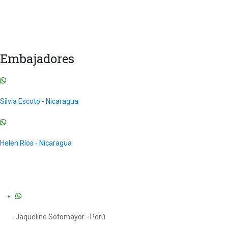
Cursos Acreditados
Curso de Instructor y Formadores
Seminario Internacional
Cursos para Franquicias
Todos los Cursos
Uncategorized
Embajadores
Silvia Escoto - Nicaragua
Helen Ríos - Nicaragua
Jaqueline Sotomayor - Perú