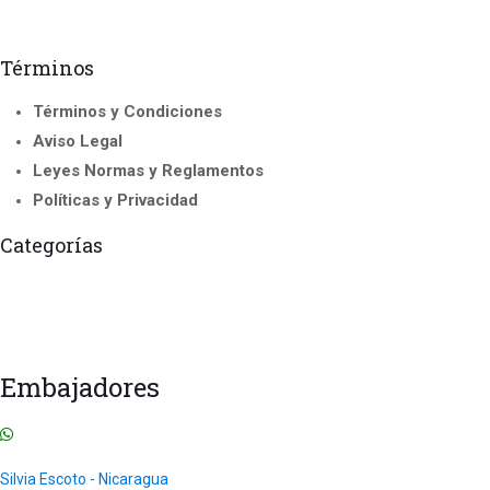
Términos
Términos y Condiciones
Aviso Legal
Leyes Normas y Reglamentos
Políticas y Privacidad
Categorías
Cursos Acreditados
Curso de Instructor y Formadores
Seminario Internacional
Cursos para Franquicias
Todos los Cursos
Uncategorized
Embajadores
Silvia Escoto - Nicaragua