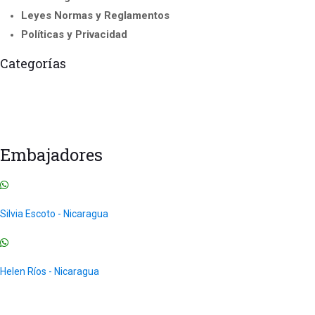
Leyes Normas y Reglamentos
Políticas y Privacidad
Categorías
Cursos Acreditados
Curso de Instructor y Formadores
Seminario Internacional
Cursos para Franquicias
Todos los Cursos
Uncategorized
Embajadores
Silvia Escoto - Nicaragua
Helen Ríos - Nicaragua