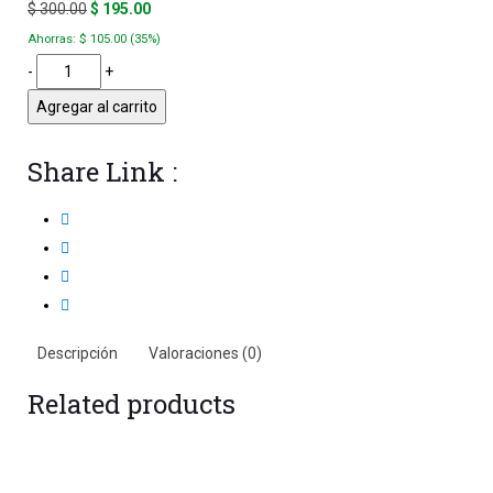
El
El
$
300.00
$
195.00
of
based
precio
precio
Ahorras:
$
105.00
(35%)
on
customer
original
actual
-
+
ratings
era:
es:
Agregar al carrito
$ 300.00.
$ 195.00.
Share Link :
Descripción
Valoraciones (0)
Related products
Oferta!
Oferta!
Oferta!
Oferta!
Añadir al carrito
Añadir al carrito
Añadir al carrito
Añadir al carrito