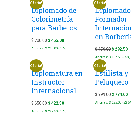
$ 250.00.
$
Oferta!
Oferta!
Diplomado de
Diplomado
Colorimetría
Formador
para Barberos
Internacio
en Barberí
Original
Current
$
700.00
$
455.00
price
price
Ahorras:
$
245.00
(35%)
Original
C
$
450.00
$
292.50
was:
is:
price
p
Ahorras:
$
157.50
(35%)
$ 700.00.
$ 455.00.
was:
is
Oferta!
Oferta!
Diplomatura en
Estilista y
$ 450.00.
$
Instructor
Peluquero
Internacional
Original
C
$
999.00
$
774.00
price
p
Original
Current
Ahorras:
$
225.00
(22.5
$
650.00
$
422.50
was:
is
price
price
Ahorras:
$
227.50
(35%)
$ 999.00.
$
was:
is:
$ 650.00.
$ 422.50.