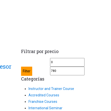
Filtrar por precio
Min
Max
esor
price
price
Filter
Categorías
Instructor and Trainer Course
rent
Accredited Courses
ce
Franchise Courses
International Seminar