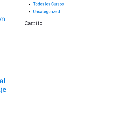
55.00.
Todos los Cursos
Uncategorized
ón
Carrito
o
rent
ce
60.00.
al
je
rent
ce