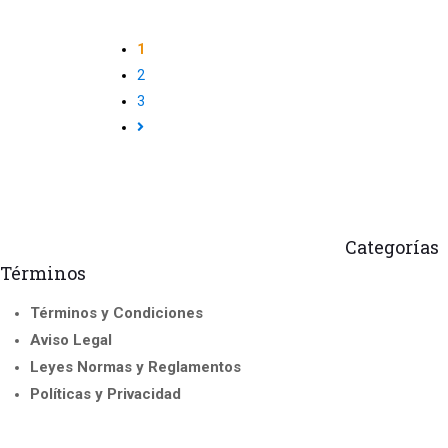
1
2
3
Categorías
Términos
Instructor and
Fra
Términos y Condiciones
Courses
Aviso Legal
Internatio
los Cur
Leyes Normas y Reglamentos
Políticas y Privacidad