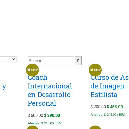
Oferta!
Oferta!
Coach
Curso de As
 y
Internacional
de Imagen
en Desarrollo
Estilista
Personal
urrent
Original
Cur
$
700.00
$
455.00
rice
price
pri
Original
Current
Ahorras:
$
245.00
(35%)
$
600.00
$
390.00
:
was:
is:
price
price
Ahorras:
$
210.00
(35%)