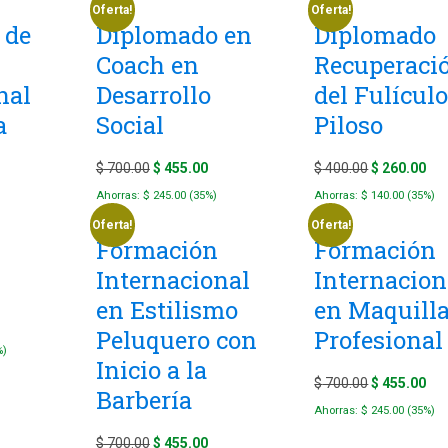
 162.50.
$ 700.00.
$ 4
was:
is:
Oferta!
Oferta!
 de
Diplomado en
Diplomado
$ 600.00.
$ 390.00.
Coach en
Recuperaci
nal
Desarrollo
del Fulícul
a
Social
Piloso
urrent
Original
Current
Original
Cur
$
700.00
$
455.00
$
400.00
$
260.00
rice
price
price
price
pri
Ahorras:
$
245.00
(35%)
Ahorras:
$
140.00
(35%)
:
was:
is:
was:
is:
Oferta!
Oferta!
Formación
Formación
 292.50.
$ 700.00.
$ 455.00.
$ 400.00.
$ 2
Internacional
Internacion
en Estilismo
en Maquilla
urrent
Peluquero con
Profesional
rice
%)
Inicio a la
:
Original
Cur
$
700.00
$
455.00
Barbería
 774.00.
price
pri
Ahorras:
$
245.00
(35%)
was:
is:
Original
Current
$
700.00
$
455.00