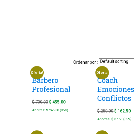
Ordenar por :
Oferta!
Oferta!
Barbero
Coach
Profesional
Emociones
Conflictos
Original
Current
$
700.00
$
455.00
price
price
Ahorras:
$
245.00
(35%)
Original
C
$
250.00
$
162.50
was:
is:
price
p
Ahorras:
$
87.50
(35%)
$ 700.00.
$ 455.00.
was:
is