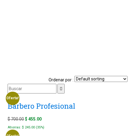
Ordenar por :
Oferta!
Barbero Profesional
Original
Current
$
700.00
$
455.00
price
price
Ahorras:
$
245.00
(35%)
was:
is: