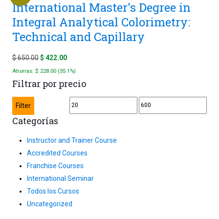
International Master's Degree in
Integral Analytical Colorimetry:
Technical and Capillary
Original
Current
$
650.00
$
422.00
price
price
Ahorras:
$
228.00
(35.1%)
Filtrar por precio
was:
is:
$ 650.00.
$ 422.00.
Min
Max
Filter
price
price
Categorías
Instructor and Trainer Course
Accredited Courses
Franchise Courses
International Seminar
Todos los Cursos
Uncategorized