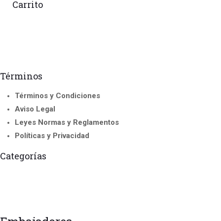
Carrito
Términos
Términos y Condiciones
Aviso Legal
Leyes Normas y Reglamentos
Políticas y Privacidad
Categorías
Franchise
Accredited Courses
Instructor and Trainer Course
Todos los
International Seminar
Courses
Cursos
Uncategorized