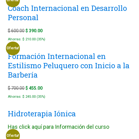
Oferta!
Coach Internacional en Desarrollo
$ 700.00.
$ 455.00.
Personal
Original
Current
$
600.00
$
390.00
price
price
Ahorras:
$
210.00
(35%)
was:
is:
Oferta!
Formación Internacional en
$ 600.00.
$ 390.00.
Estilismo Peluquero con Inicio a la
Barbería
Original
Current
$
700.00
$
455.00
price
price
Ahorras:
$
245.00
(35%)
was:
is:
Hidroterapia Iónica
$ 700.00.
$ 455.00.
Has click aquí para Información del curso
Oferta!